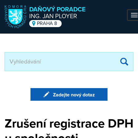
DAŇOVÝ PORADCE
ING. JAN PLOYER
T
na
PRAHA 8
Přejít k hlavnímu obsahu
Za
hl
te
Zadejte nový dotaz
Zrušení registrace DPH