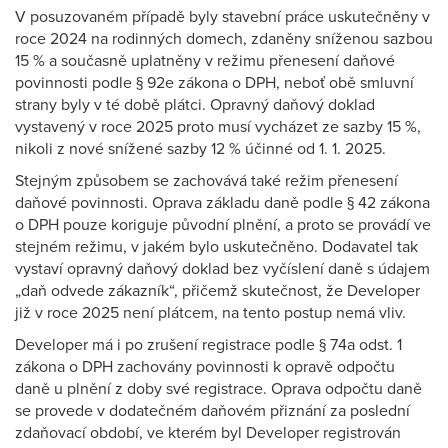
V posuzovaném případě byly stavební práce uskutečněny v
roce 2024 na rodinných domech, zdaněny sníženou sazbou
15 % a současně uplatněny v režimu přenesení daňové
povinnosti podle § 92e zákona o DPH, neboť obě smluvní
strany byly v té době plátci. Opravný daňový doklad
vystavený v roce 2025 proto musí vycházet ze sazby 15 %,
nikoli z nové snížené sazby 12 % účinné od 1. 1. 2025.
Stejným způsobem se zachovává také režim přenesení
daňové povinnosti. Oprava základu daně podle § 42 zákona
o DPH pouze koriguje původní plnění, a proto se provádí ve
stejném režimu, v jakém bylo uskutečněno. Dodavatel tak
vystaví opravný daňový doklad bez vyčíslení daně s údajem
„daň odvede zákazník“, přičemž skutečnost, že Developer
již v roce 2025 není plátcem, na tento postup nemá vliv.
Developer má i po zrušení registrace podle § 74a odst. 1
zákona o DPH zachovány povinnosti k opravě odpočtu
daně u plnění z doby své registrace. Oprava odpočtu daně
se provede v dodatečném daňovém přiznání za poslední
zdaňovací období, ve kterém byl Developer registrován