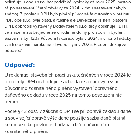
ovlivňuje u obou s.r.o. hospodářské výsledky až roku 2025 (nastalo
až po sestavení účetní závěrky za 2024, k datu sestavení nebylo
známo). Z pohledu DPH bylo plnění původně fakturováno v režimu
PDP, obě s.r.o. byla plátci, aktuálně ale Developer již není plátcem
DPH, dobropis vystavený Dodavatelem s.r.o. tedy obsahuje i DPH,
ve snížené sazbě, jedná se o rodinné domy pro sociální bydlení.
Sazba má být 12%? Původní fakturace byla v 2024, nicméně fakticky
vzniklo uznání nároku na slevu až nyní v 2025. Předem děkuji za
odpověď
Odpověď:
U reklamací stavebních prací uskutečněných v roce 2024 je
pro účely DPH rozhodující sazba daně a daňový režim
původního zdanitelného plnění; vystavení opravného
daňového dokladu v roce 2025 na tomto posouzení nic
nemění.
Podle § 42 odst. 7 zákona o DPH se při opravě základu daně
a související opravě výše daně použije sazba daně platná
ke dni vzniku povinnosti přiznat daň u původního
zdanitelného plnění.