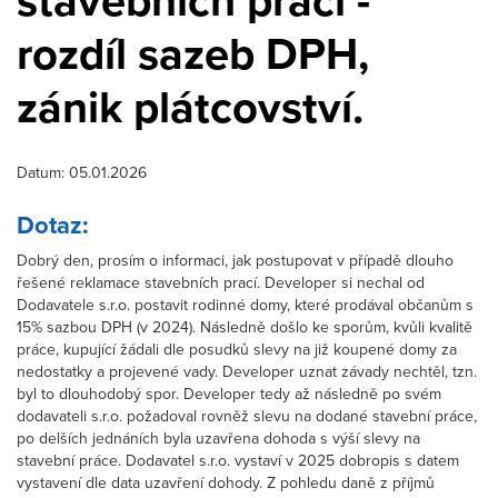
stavebních prací -
rozdíl sazeb DPH,
zánik plátcovství.
Datum: 05.01.2026
Dotaz:
Dobrý den, prosím o informaci, jak postupovat v případě dlouho
řešené reklamace stavebních prací. Developer si nechal od
Dodavatele s.r.o. postavit rodinné domy, které prodával občanům s
15% sazbou DPH (v 2024). Následně došlo ke sporům, kvůli kvalitě
práce, kupující žádali dle posudků slevy na již koupené domy za
nedostatky a projevené vady. Developer uznat závady nechtěl, tzn.
byl to dlouhodobý spor. Developer tedy až následně po svém
dodavateli s.r.o. požadoval rovněž slevu na dodané stavební práce,
po delších jednáních byla uzavřena dohoda s výší slevy na
stavební práce. Dodavatel s.r.o. vystaví v 2025 dobropis s datem
vystavení dle data uzavření dohody. Z pohledu daně z příjmů