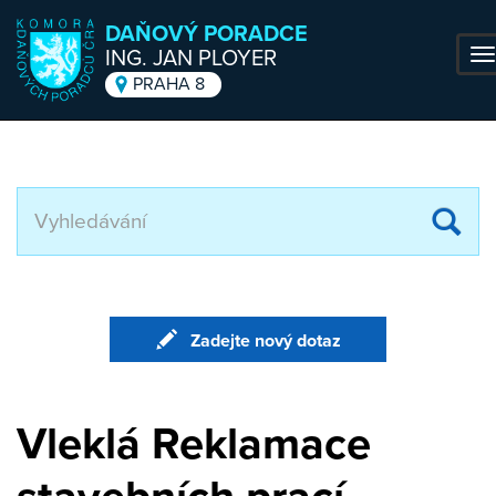
DAŇOVÝ PORADCE
ING. JAN PLOYER
T
na
PRAHA 8
Přejít k hlavnímu obsahu
Za
hl
te
Zadejte nový dotaz
Vleklá Reklamace