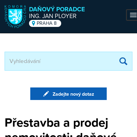
DAŇOVÝ PORADCE
ING. JAN PLOYER
T
na
PRAHA 8
Přejít k hlavnímu obsahu
Za
hl
te
Zadejte nový dotaz
Přestavba a prodej