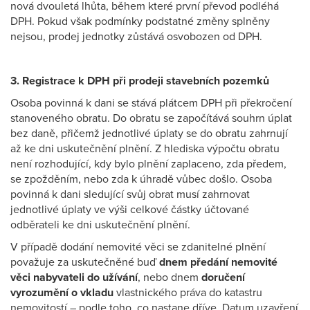
nová dvouletá lhůta, během které první převod podléhá
DPH. Pokud však podmínky podstatné změny splněny
nejsou, prodej jednotky zůstává osvobozen od DPH.
3. Registrace k DPH při prodeji stavebních pozemků
Osoba povinná k dani se stává plátcem DPH při překročení
stanoveného obratu. Do obratu se započítává souhrn úplat
bez daně, přičemž jednotlivé úplaty se do obratu zahrnují
až ke dni uskutečnění plnění. Z hlediska výpočtu obratu
není rozhodující, kdy bylo plnění zaplaceno, zda předem,
se zpožděním, nebo zda k úhradě vůbec došlo. Osoba
povinná k dani sledující svůj obrat musí zahrnovat
jednotlivé úplaty ve výši celkové částky účtované
odběrateli ke dni uskutečnění plnění.
V případě dodání nemovité věci se zdanitelné plnění
považuje za uskutečněné buď
dnem předání nemovité
věci nabyvateli do užívání
, nebo dnem
doručení
vyrozumění o vkladu
vlastnického práva do katastru
nemovitostí – podle toho, co nastane dříve. Datum uzavření