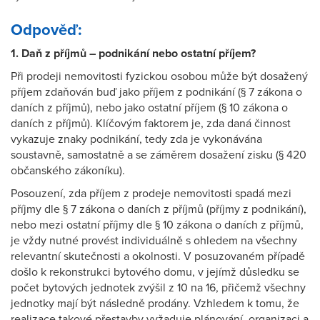
Odpověď:
1. Daň z příjmů – podnikání nebo ostatní příjem?
Při prodeji nemovitosti fyzickou osobou může být dosažený
příjem zdaňován buď jako příjem z podnikání (§ 7 zákona o
daních z příjmů), nebo jako ostatní příjem (§ 10 zákona o
daních z příjmů). Klíčovým faktorem je, zda daná činnost
vykazuje znaky podnikání, tedy zda je vykonávána
soustavně, samostatně a se záměrem dosažení zisku (§ 420
občanského zákoníku).
Posouzení, zda příjem z prodeje nemovitosti spadá mezi
příjmy dle § 7 zákona o daních z příjmů (příjmy z podnikání),
nebo mezi ostatní příjmy dle § 10 zákona o daních z příjmů,
je vždy nutné provést individuálně s ohledem na všechny
relevantní skutečnosti a okolnosti. V posuzovaném případě
došlo k rekonstrukci bytového domu, v jejímž důsledku se
počet bytových jednotek zvýšil z 10 na 16, přičemž všechny
jednotky mají být následně prodány. Vzhledem k tomu, že
realizace takové přestavby vyžaduje plánování, organizaci a