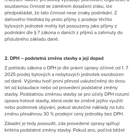
soustavnou činnost se záměrem dosažení zisku, lze
předpokládat, že tato činnost nese znaky podnikání. Z
daňového hlediska by proto příjmy z prodeje těchto
bytových jednotek mohly být posouzeny jako příjmy z
podnikání dle § 7 zákona o daních z příjmů a zahrnuty do
příslušného základu daně.
2. DPH – podstatná změna stavby a její dopad
Z pohledu zákona o DPH je dle právní úpravy účinné od 1. 7.
2025 prodej bytových a nebytových jednotek osvobozen
od daně. Výjimku tvoří první převod uskutečněný do dvou
let od kolaudace nebo od provedení podstatné změny
stavby. Podstatnou změnou stavby se pro účely DPH rozumí
úprava hotové stavby, která vede ke změně jejího využití
nebo podmínek obývání, pokud skutečné náklady na tuto
změnu přesáhnou 30 % prodejní ceny jednotky bez DPH.
Zásadní je tedy posoudit, zda provedené úpravy splňují
kritéria podstatné změny stavby. Pokud ano, počíná běžet