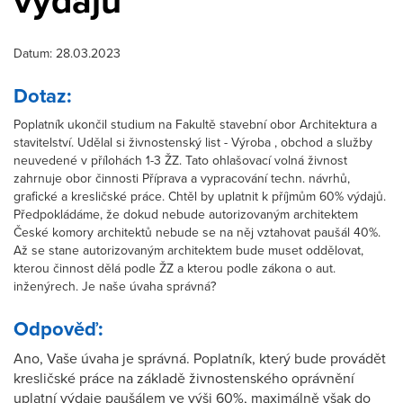
výdajů
Datum: 28.03.2023
Dotaz:
Poplatník ukončil studium na Fakultě stavební obor Architektura a
stavitelství. Udělal si živnostenský list - Výroba , obchod a služby
neuvedené v přílohách 1-3 ŽZ. Tato ohlašovací volná živnost
zahrnuje obor činnosti Příprava a vypracování techn. návrhů,
grafické a kresličské práce. Chtěl by uplatnit k příjmům 60% výdajů.
Předpokládáme, že dokud nebude autorizovaným architektem
České komory architektů nebude se na něj vztahovat paušál 40%.
Až se stane autorizovaným architektem bude muset oddělovat,
kterou činnost dělá podle ŽZ a kterou podle zákona o aut.
inženýrech. Je naše úvaha správná?
Odpověď:
Ano, Vaše úvaha je správná. Poplatník, který bude provádět
kresličské práce na základě živnostenského oprávnění
uplatní výdaje paušálem ve výši 60%, maximálně však do