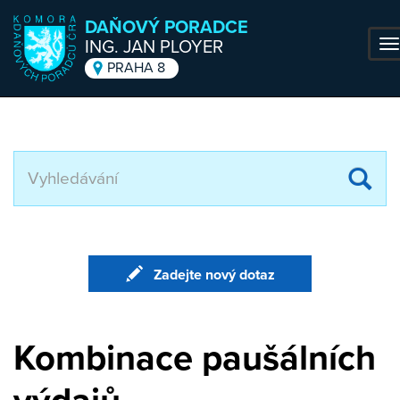
DAŇOVÝ PORADCE
ING. JAN PLOYER
T
na
PRAHA 8
Přejít k hlavnímu obsahu
Za
hl
te
Zadejte nový dotaz
Kombinace paušálních