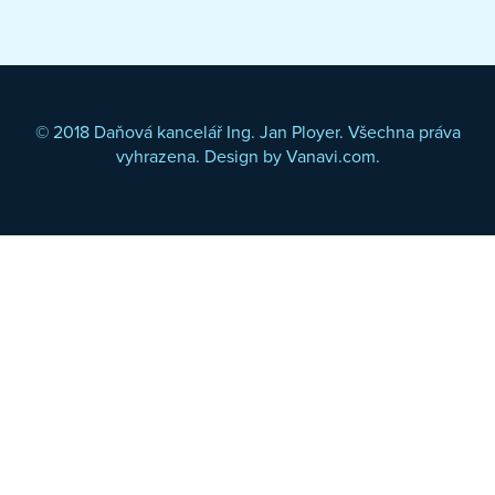
© 2018 Daňová kancelář Ing. Jan Ployer. Všechna práva
vyhrazena. Design by
Vanavi.com
.